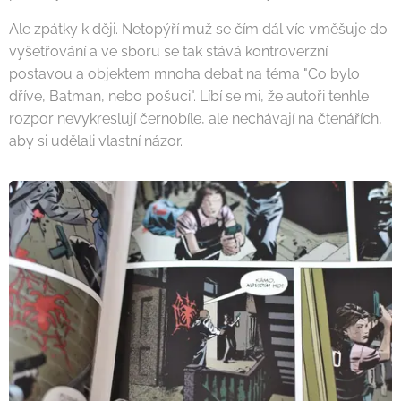
Ale zpátky k ději. Netopýří muž se čím dál víc vměšuje do
vyšetřování a ve sboru se tak stává kontroverzní
postavou a objektem mnoha debat na téma "Co bylo
dříve, Batman, nebo pošuci". Líbí se mi, že autoři tenhle
rozpor nevykreslují černobíle, ale nechávají na čtenářích,
aby si udělali vlastní názor.