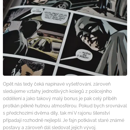
Opět nás tedy čeká napínavé vyšetřování, zároveň
sledujeme vztahy jednotlivých kolegů z policejního
oddělení a jako takový malý bonus je pak celý příběh
protkán pěkně hutnou atmosférou. Pokud bych srovnával
s předchozími dvěma díly, tak mi V rajonu šílenství
připadají rozhodně nejlepší. Je fajn potkávat staré známé
postavy a zároveň dál sledovat jejich vývoj.