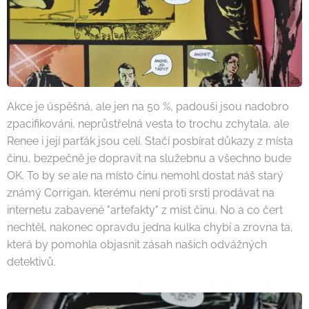
Akce je úspěšná, ale jen na 50 %, padouši jsou nadobro
zpacifikováni, neprůstřelná vesta to trochu zchytala, ale
Renee i její parťák jsou celí. Stačí posbírat důkazy z místa
činu, bezpečně je dopravit na služebnu a všechno bude
OK. To by se ale na místo činu nemohl dostat náš starý
známý Corrigan, kterému není proti srsti prodávat na
internetu zabavené "artefakty" z míst činu. No a co čert
nechtěl, nakonec opravdu jedna kulka chybí a zrovna ta,
která by pomohla objasnit zásah našich odvážných
detektivů.