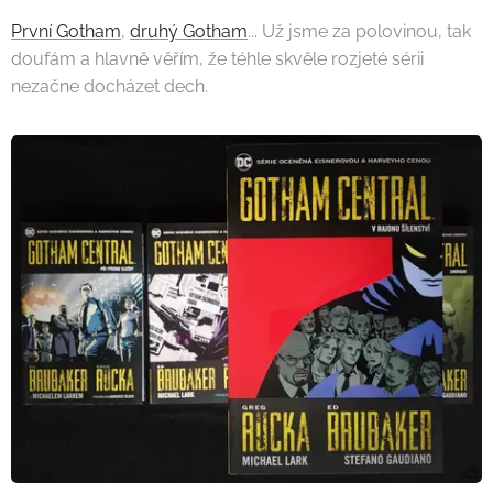
První Gotham
,
druhý Gotham
... Už jsme za polovinou, tak
doufám a hlavně věřím, že téhle skvěle rozjeté sérii
nezačne docházet dech.