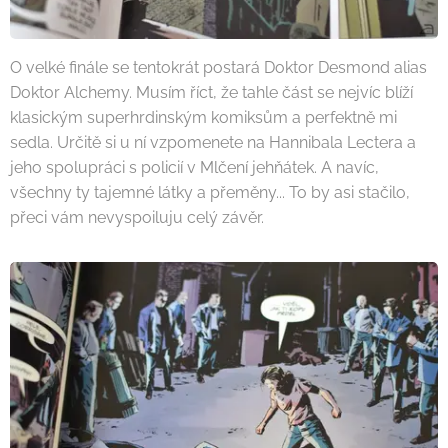
O velké finále se tentokrát postará Doktor Desmond alias
Doktor Alchemy. Musím říct, že tahle část se nejvíc blíží
klasickým superhrdinským komiksům a perfektně mi
sedla. Určitě si u ní vzpomenete na Hannibala Lectera a
jeho spolupráci s policií v Mlčení jehňátek. A navíc,
všechny ty tajemné látky a přeměny... To by asi stačilo,
přeci vám nevyspoiluju celý závěr.