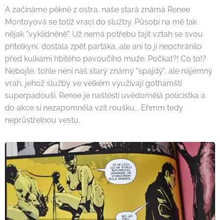
A začínáme pěkně z ostra, naše stará známá Renee
Montoyová se totiž vrací do služby. Působí na mě tak
nějak "vyklidněně". Už nemá potřebu tajit vztah se svou
přítelkyní, dostala zpět parťáka, ale ani to ji neochránilo
před kulkami hbitého pavoučího muže. Počkat?! Co to!?
Nebojte, tohle není náš starý známý "spajdý", ale nájemný
vrah, jehož služby ve velkém využívají gothamští
superpadouši. Renee je naštěstí uvědomělá policistka a
do akce si nezapomněla vzít roušku... Ehmm tedy
neprůstřelnou vestu.