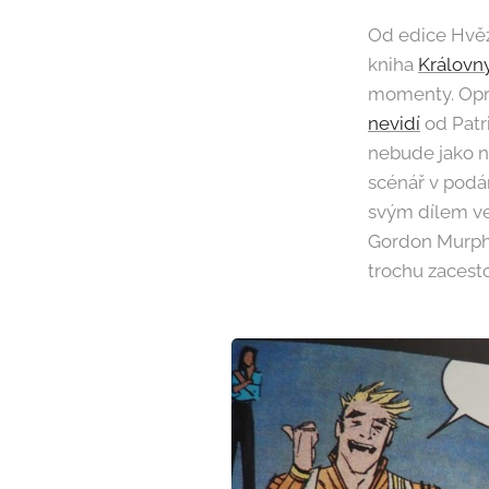
Od edice Hvě
kniha
Královn
momenty. Opro
nevidí
od Patr
nebude jako n
scénář v podán
svým dílem ve 
Gordon Murph
trochu zacestov