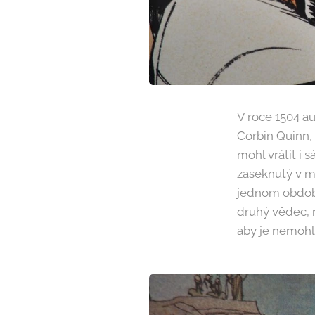
V roce 1504 au
Corbin Quinn, 
mohl vrátit i 
zaseknutý v mi
jednom období,
druhý vědec, n
aby je nemohli