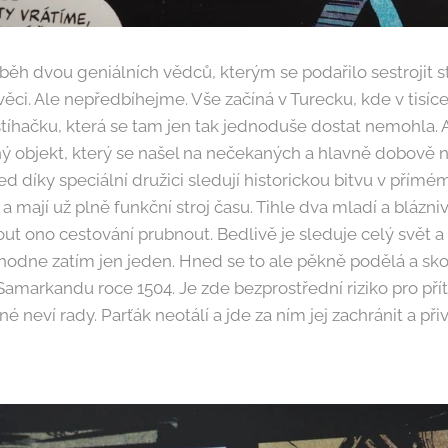
ěh dvou geniálních vědců, kterým se podařilo sestrojit st
věci. Ale nepředbíhejme. Vše začíná v Turecku, kde v tisíc
tíhačku, která se tam jen tak jednoduše dostat nemohla. A
ý objekt, který se našel na nečekaných a hlavně dobově 
d díky speciální družici sledují historickou bitvu v přímé
a mají už plně funkční stroj času. Tihle dva mladí a blázni
t ono cestování prubnout. Bedlivě je sleduje celý svět a
zhodne zatím jen jeden. Hned se to ale pěkně podělá a sk
Samarkandu roce 1504. Je zde bezprostřední riziko pro př
é neví rady. Parťák neotálí a jde za ním jej zachránit a při