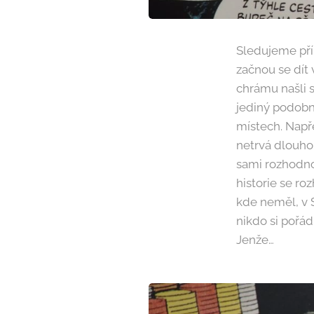
Sledujeme příb
začnou se dít 
chrámu našli s
jediný podobn
místech. Napře
netrvá dlouho 
sami rozhodnou
historie se ro
kde neměl, v 
nikdo si pořádn
Jenže…