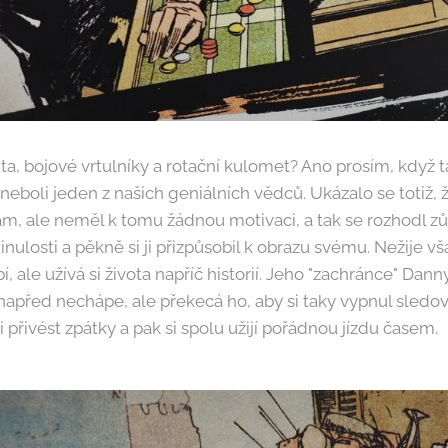
ta, bojové vrtulníky a rotační kulomet? Ano prosím, když 
neboli jeden z našich geniálních vědců. Ukázalo se totiž,
sám, ale neměl k tomu žádnou motivaci, a tak se rozhodl zů
nulosti a pěkně si ji přizpůsobil k obrazu svému. Nežije vš
 ale užívá si života napříč historií. Jeho "zachránce" Danny
apřed nechápe, ale překecá ho, aby si taky vypnul sledova
 přivést zpátky a pak si spolu užijí pořádnou jízdu časem.