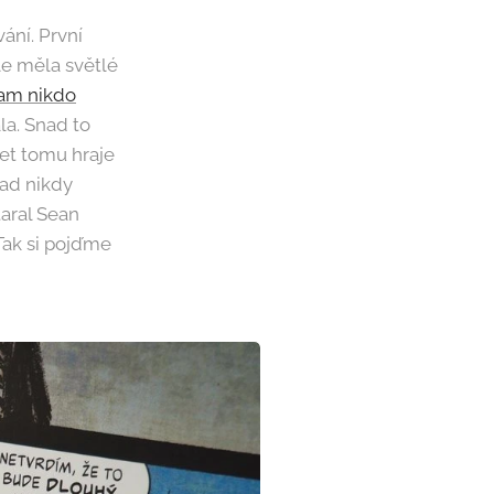
ní. První
e měla světlé
am nikdo
la. Snad to
et tomu hraje
nad nikdy
taral Sean
 Tak si pojďme