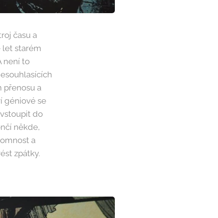
roj času a
e let starém
 není to
nesouhlasících
m přenosu a
ví géniové se
 vstoupit do
ončí někde,
ítomnost a
vést zpátky.