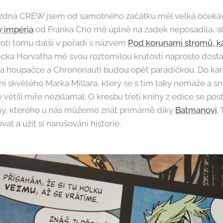
zdná CREW jsem od samotného začátku měl velká očekává
y impéria
od Franka Cho mě úplně na zadek neposadila, al
ti tomu další v pořadí s názvem
Pod korunami stromů, k
icka Horvatha mě svou roztomilou krutostí naprosto dosta
a houpačce a Chrononauti budou opět parádičkou. Do kar
í skvělého Marka Millara, který se s tím taky nemaže a s
větší míře nezklamal. O kresbu třetí knihy z edice se pos
y, kterého u nás můžeme znát primárně díky
Batmanovi
.
at a užít si narušování historie.