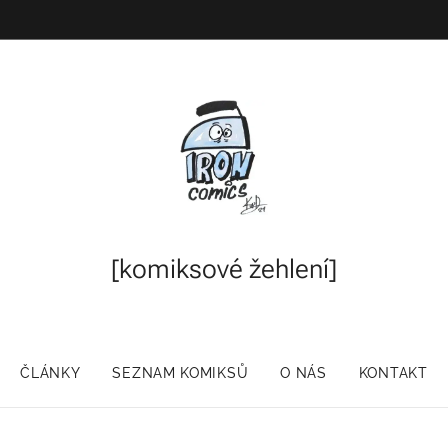
[komiksové
žehlení]
ČLÁNKY
SEZNAM KOMIKSŮ
O NÁS
KONTAKT