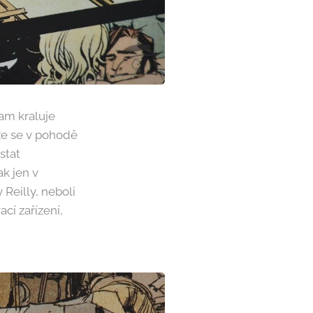
tam kraluje
 že se v pohodě
stat
ak jen v
 Reilly, neboli
cí zařízení,