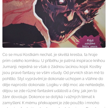
Co se musí Kostkám nechat, je skvělá kresba, ta hraje
prim celého komiksu. U příběhu je patrná inspirace knihou
Jumanji, nejedná se však o žádnou lacinou kopii. Kostky
jsou pravé fantasy se vším všudy. Od prvních stran mě to
pohltilo. Styl vyprávění je dokonale uchopen a vtáhne do
děje naprosto dokonale. Logiku v ději moc ale nehledejte,
dějou se zde různé fantaskní události a činy, jak jen to
žánr dovoluje. Dokonce se dotýká i vážných témat k
zamyšlení. K mému překvapení je zde použito i mnoho