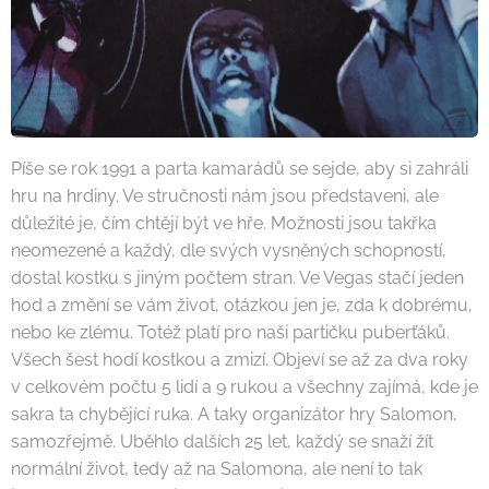
Píše se rok 1991 a parta kamarádů se sejde, aby si zahráli
hru na hrdiny. Ve stručnosti nám jsou představeni, ale
důležité je, čím chtějí být ve hře. Možnosti jsou takřka
neomezené a každý, dle svých vysněných schopností,
dostal kostku s jiným počtem stran. Ve Vegas stačí jeden
hod a změní se vám život, otázkou jen je, zda k dobrému,
nebo ke zlému. Totéž platí pro naši partičku puberťáků.
Všech šest hodí kostkou a zmizí. Objeví se až za dva roky
v celkovém počtu 5 lidí a 9 rukou a všechny zajímá, kde je
sakra ta chybějící ruka. A taky organizátor hry Salomon,
samozřejmě. Uběhlo dalších 25 let, každý se snaží žít
normální život, tedy až na Salomona, ale není to tak