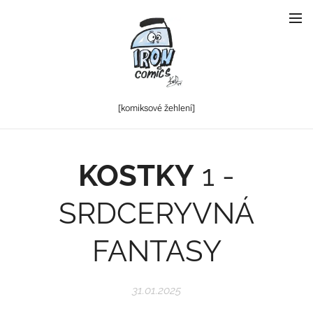
[komiksové
žehlení]
KOSTKY
1 -
SRDCERYVNÁ
FANTASY
31.01.2025