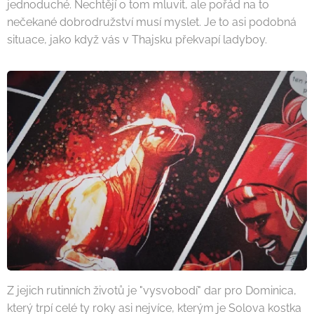
jednoduché. Nechtějí o tom mluvit, ale pořád na to
nečekané dobrodružství musí myslet. Je to asi podobná
situace, jako když vás v Thajsku překvapí ladyboy.
Z jejich rutinních životů je "vysvobodí" dar pro Dominica,
který trpí celé ty roky asi nejvíce, kterým je Solova kostka