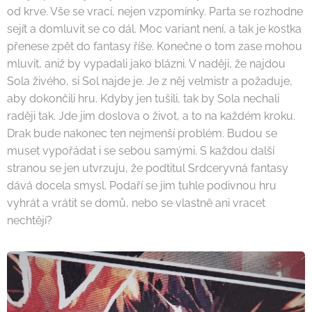
od krve. Vše se vrací, nejen vzpomínky. Parta se rozhodne
sejít a domluvit se co dál. Moc variant není, a tak je kostka
přenese zpět do fantasy říše. Konečne o tom zase mohou
mluvit, aniž by vypadali jako blázni. V naději, že najdou
Sola živého, si Sol najde je. Je z něj velmistr a požaduje,
aby dokončili hru. Kdyby jen tušili, tak by Sola nechali
raději tak. Jde jim doslova o život, a to na každém kroku.
Drak bude nakonec ten nejmenší problém. Budou se
muset vypořádat i se sebou samými. S každou další
stranou se jen utvrzuju, že podtitul Srdceryvná fantasy
dává docela smysl. Podaří se jim tuhle podivnou hru
vyhrát a vrátit se domů, nebo se vlastně ani vracet
nechtějí?