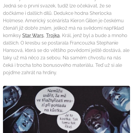
Jedná se o první svazek, tudíž lze očekávat, že se
dočkáme i dalších dílů. Dedukce hodna Sherlocka
Holmese. Americký scénárista Kieron Gillen je českému
čtenáři již dobře znám, jelikož má na svědomí například
komiksy
Star Wars
,
Trojka
, Král, jenž byl a bude a mnoho
dalších. O kresbu se postarala Francouzka Stephanie
Hansová, která se do většího povědomí ještě dostává, ale
taky už má něco za sebou. Na samém chvostu na nás
čeká i trocha toho bonusového materiálu. Teď už si ale
pojďme zahrát na hrdiny.