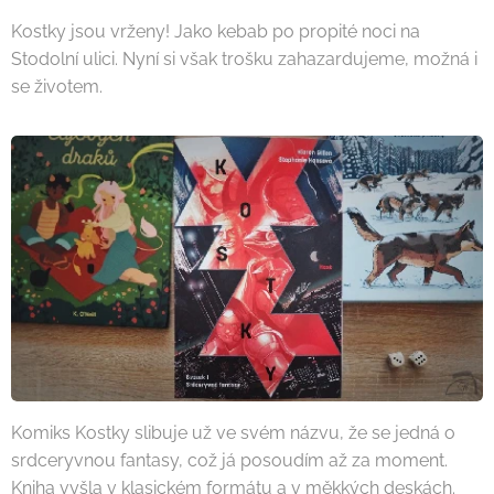
Kostky jsou vrženy! Jako kebab po propité noci na
Stodolní ulici. Nyní si však trošku zahazardujeme, možná i
se životem.
Komiks Kostky slibuje už ve svém názvu, že se jedná o
srdceryvnou fantasy, což já posoudím až za moment.
Kniha vyšla v klasickém formátu a v měkkých deskách.