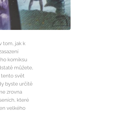
 tom, jak k
zasazení
ního komiksu
dstatě můžete,
 tento svět
y byste určitě
áme zrovna
seních, které
 den velkého