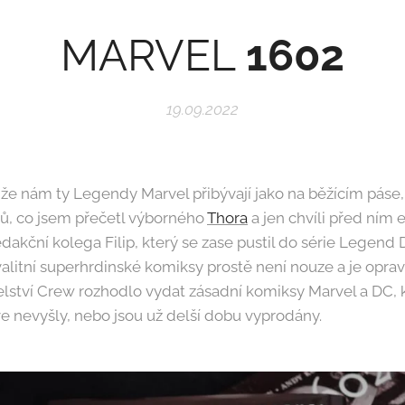
MARVEL
1602
19.09.2022
 že nám ty Legendy Marvel přibývají jako na běžícím páse, 
nů, co jsem přečetl výborného
Thora
a jen chvíli před ním 
edakční kolega Filip, který se zase pustil do série Legend
alitní superhrdinské komiksy prostě není nouze a je opra
elství Crew rozhodlo vydat zásadní komiksy Marvel a DC, 
e nevyšly, nebo jsou už delší dobu vyprodány.