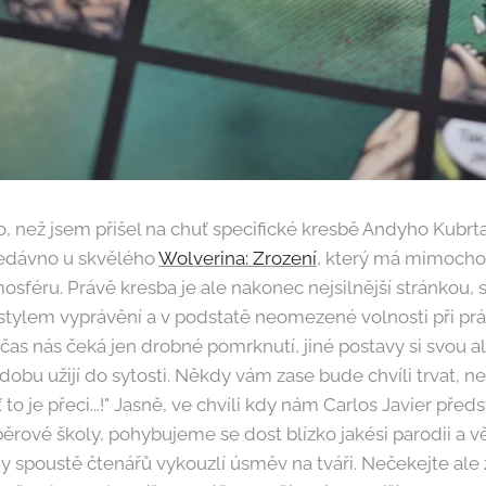
lo, než jsem přišel na chuť specifické kresbě Andyho Kubr
nedávno u skvělého
Wolverina: Zrození
, který má mimoch
sféru. Právě kresba je ale nakonec nejsilnější stránkou, 
ylem vyprávění a v podstatě neomezené volnosti při pr
as nás čeká jen drobné pomrknutí, jiné postavy si svou al
dobu užijí do sytosti. Někdy vám zase bude chvíli trvat, n
ť to je přeci...!" Jasně, ve chvíli kdy nám Carlos Javier před
ěrové školy, pohybujeme se dost blízko jakési parodii a v
 spoustě čtenářů vykouzlí úsměv na tváři. Nečekejte ale