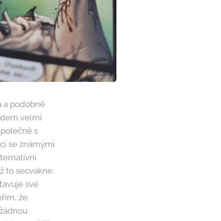
ta a podobně
odem velmi
společně s
áci se známými
ternativní
ež to secvakne.
stavuje své
ěřím, že
 žádnou