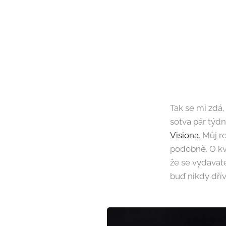
Tak se mi zdá,
sotva pár týd
Visiona
. Můj r
podobně. O kv
že se vydavat
buď nikdy dřív