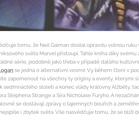
dčuje tomu, že Neil Gaiman dostal opravdu volnou ruku v
iksového světa Marvel přistoupí. Tahle kniha díky svému 
ádné série, podobně jako třeba v případě dalšího kultov
 Logan
se jedná o alternativní vesmír. Vy během čtení v po
te zapomenout na všechny ty originy a eventy, kterými si
k sedmnáctého století a konec vlády královny Alžběty, tad
ora Stephena Strange a Sira Nicholase Furyho. A nezačín
álovně se dostávají zprávy o tajemných bouřích a zemětře
a nejspíše i zbytek světa. Vše nasvědčuje tomu, že se blíží