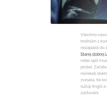
Všechno nasvě
hrdinům z kom
nezapadá do ž
Starej dobrej
nebo spíš musí
prošel. Začáte
nečekali dokt
zvesela. Ke kr
sužují Anglii 
zúčtování.