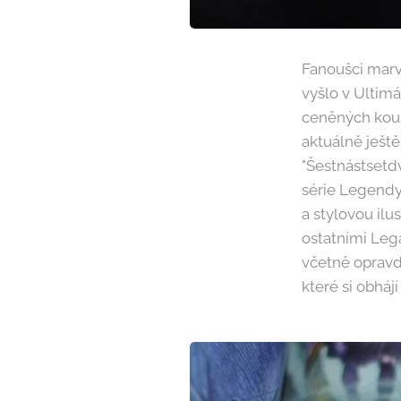
Fanoušci marv
vyšlo v Ultim
ceněných kous
aktuálně ještě
"Šestnástsetd
série Legendy
a stylovou ilu
ostatními Lega
včetně opravd
které si obháj