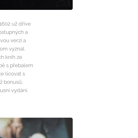
1602 už dříve
ostupných a
vou verzi a
tom vyznal.
h knih ze
bě s přebalem
e lícovat s
ož bonusů,
usní vydání,