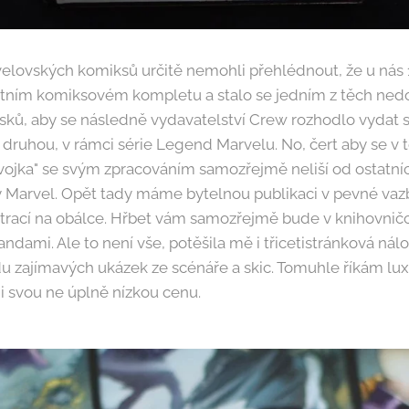
elovských komiksů určitě nemohli přehlédnout, že u nás 
átním komiksovém kompletu a stalo se jedním z těch ned
ků, aby se následně vydavatelství Crew rozhodlo vydat s
 druhou, v rámci série Legend Marvelu. No, čert aby se v 
vojka" se svým zpracováním samozřejmě neliší od ostatníc
 Marvel. Opět tady máme bytelnou publikaci v pevné vaz
strací na obálce. Hřbet vám samozřejmě bude v knihovničc
ndami. Ale to není vše, potěšila mě i třicetistránková nál
u zajímavých ukázek ze scénáře a skic. Tomuhle říkám lux
í i svou ne úplně nízkou cenu.