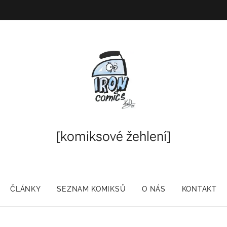
[komiksové
žehlení]
ČLÁNKY
SEZNAM KOMIKSŮ
O NÁS
KONTAKT