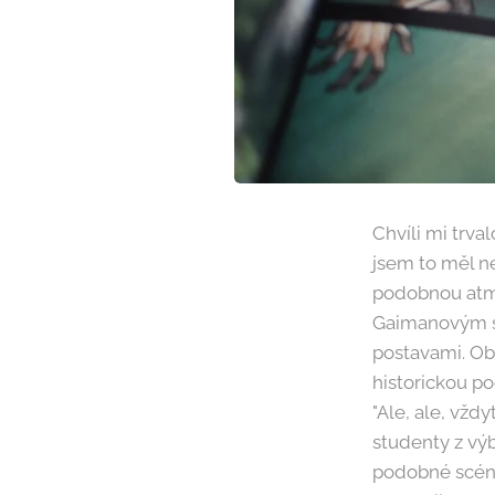
Chvíli mi trva
jsem to měl 
podobnou atmo
Gaimanovým st
postavami. Obč
historickou po
"Ale, ale, vždy
studenty z výb
podobné scény