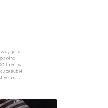
vždyť je to
epického
 DC, to vnímá
vdu záslužné,
které u nás